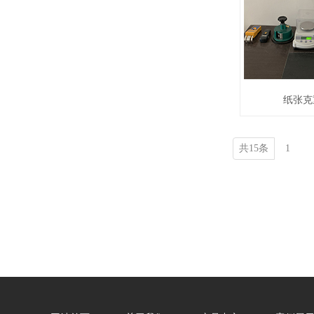
纸张克
共15条
1