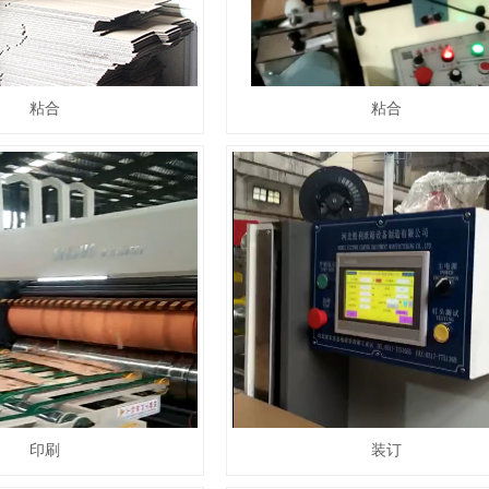
粘合
粘合
印刷
装订