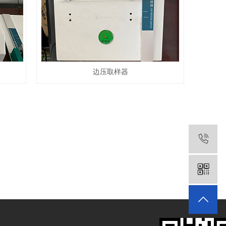
边压取样器
1