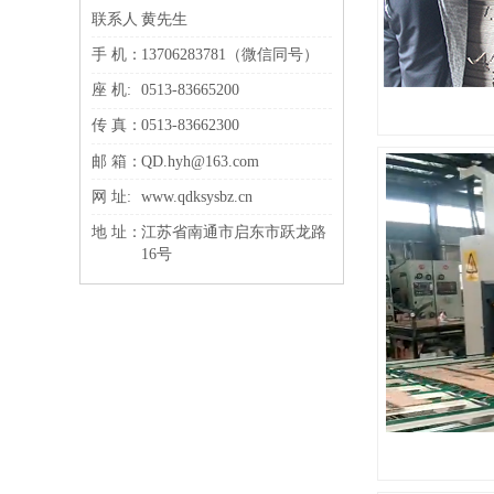
联系人：
黄先生
手 机：
13706283781（微信同号）
座 机:
0513-83665200
传 真：
0513-83662300
邮 箱：
QD.hyh@163.com
网 址:
www.qdksysbz.cn
地 址：
江苏省南通市启东市跃龙路
16号